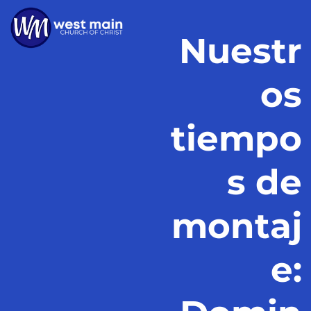
Nuestr
os
tiempo
s de
montaj
e: