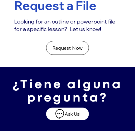
Request a File
Looking for an outline or powerpoint file
for a specific lesson? Let us know!
Request Now
¿Tiene alguna
pregunta?
Ask Us!