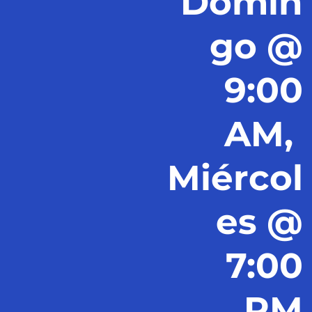
Domin
go @
9:00
AM,
Miércol
es @
7:00
PM