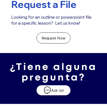
Request a File
Looking for an outline or powerpoint file
for a specific lesson? Let us know!
Request Now
¿Tiene alguna
pregunta?
Ask Us!