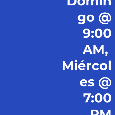
Domin
go @
9:00
AM,
Miércol
es @
7:00
PM