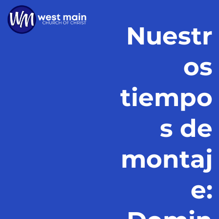
Nuestr
os
tiempo
s de
montaj
e: