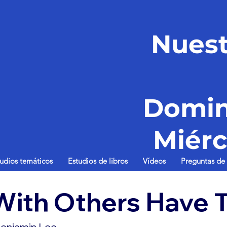
Nuest
Domin
Miérc
tudios temáticos
Estudios de libros
Vídeos
Preguntas de 
With Others Have 
enjamin Lee