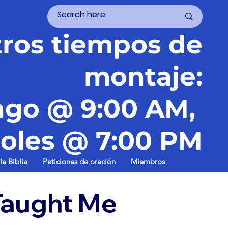
ros tiempos de
montaje:
go @ 9:00 AM,
oles @ 7:00 PM
la Biblia
Peticiones de oración
Miembros
Taught Me