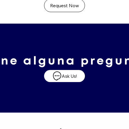
Request Now
ene alguna pregu
Ask Us!