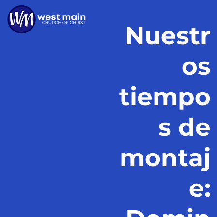
Nuestr
os
tiempo
s de
montaj
e: