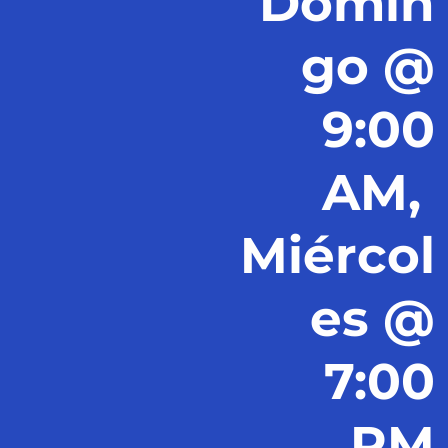
Domin
go @
9:00
AM,
Miércol
es @
7:00
PM