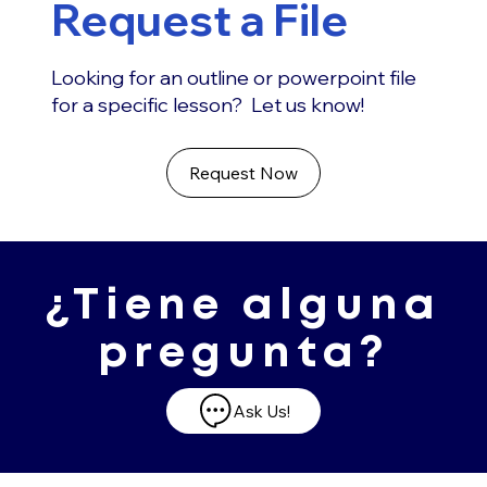
Request a File
Looking for an outline or powerpoint file
for a specific lesson? Let us know!
Request Now
¿Tiene alguna
pregunta?
Ask Us!