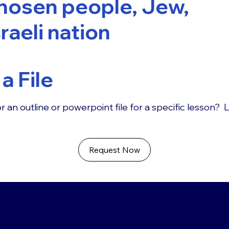
hosen people, Jew,
sraeli nation
a File
r an outline or powerpoint file for a specific lesson? 
Request Now