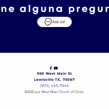
ene alguna pregu
Ask Us!
950 West Main St
Lewisville TX, 75067
(972) 435-7042
©2025 por West Main Church of Christ.