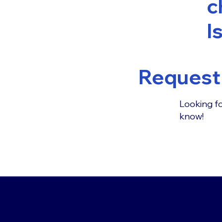
c
I
Request 
Looking fo
know!