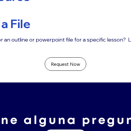
a File
r an outline or powerpoint file for a specific lesson? 
Request Now
ene alguna pregu