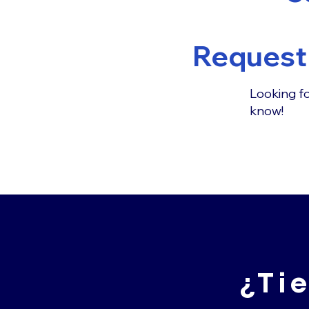
Request 
Looking fo
know!
¿Ti