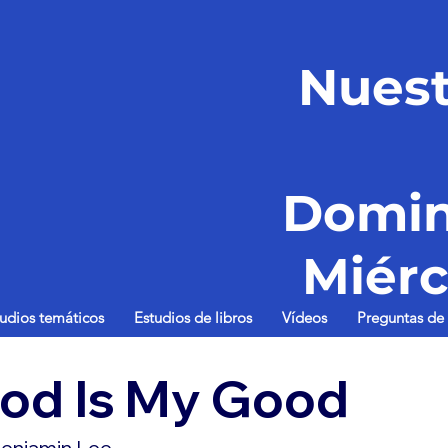
Nuest
Domin
Miérc
tudios temáticos
Estudios de libros
Vídeos
Preguntas de 
God Is My Good
enjamin Lee