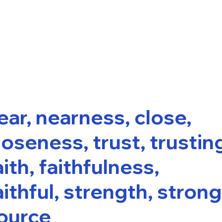
ear, nearness, close,
loseness, trust, trustin
aith, faithfulness,
aithful, strength, strong
ource