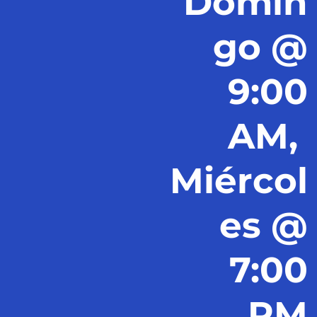
Domin
go @
9:00
AM,
Miércol
es @
7:00
PM