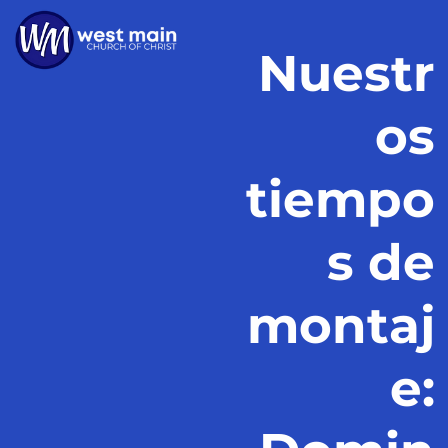
Nuestr
os
tiempo
s de
montaj
e: