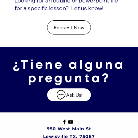
Looking for an outline or powerpoint file
for a specific lesson? Let us know!
Request Now
¿Tiene alguna
pregunta?
Ask Us!
950 West Main St
Lewisville TX, 75067