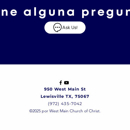
ene alguna pregu
Ask Us!
950 West Main St
Lewisville TX, 75067
(972) 435-7042
©2025 por West Main Church of Christ.