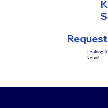
K
S
Request 
Looking fo
know!