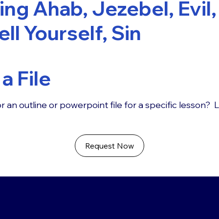
ing Ahab, Jezebel, Evil,
ell Yourself, Sin
a File
r an outline or powerpoint file for a specific lesson? 
Request Now