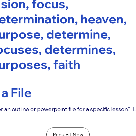
ision, focus,
etermination, heaven,
urpose, determine,
ocuses, determines,
urposes, faith
a File
r an outline or powerpoint file for a specific lesson? 
Request Now