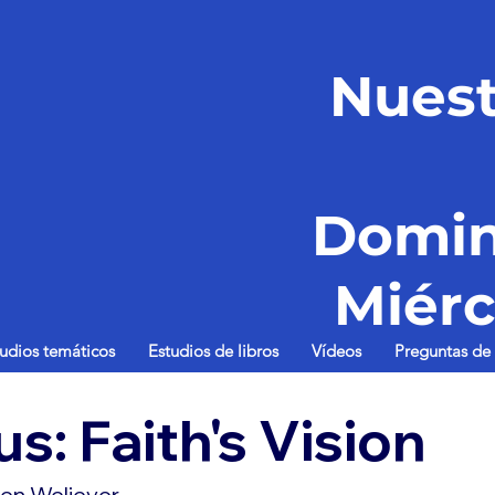
Nuest
Domin
Miérc
tudios temáticos
Estudios de libros
Vídeos
Preguntas de 
s: Faith's Vision
en Weliever