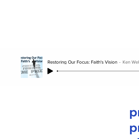
Restoring Our Focus: Faith's Vision
Ken Wel
p
p