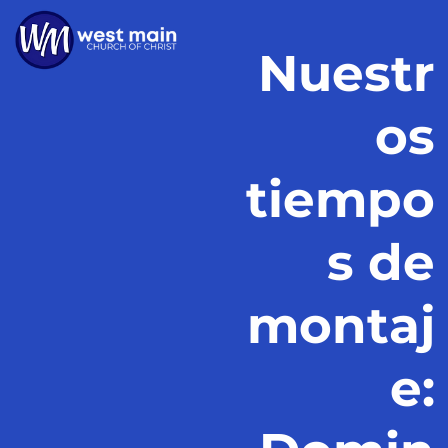
Nuestr
os
tiempo
s de
montaj
e: