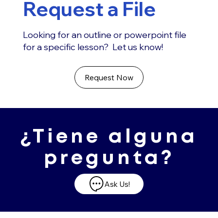
Request a File
Looking for an outline or powerpoint file
for a specific lesson? Let us know!
Request Now
¿Tiene alguna
pregunta?
Ask Us!