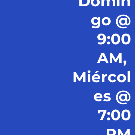
Domin
go @
9:00
AM,
Miércol
es @
7:00
PM