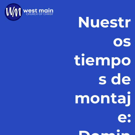
Nuestr
os
tiempo
s de
montaj
e: