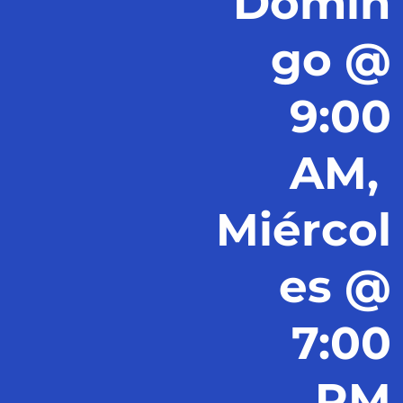
Domin
go @
9:00
AM,
Miércol
es @
7:00
PM