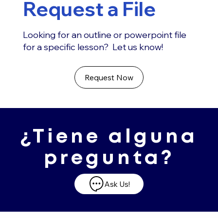
Request a File
Looking for an outline or powerpoint file
for a specific lesson? Let us know!
Request Now
¿Tiene alguna
pregunta?
Ask Us!