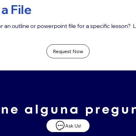
a File
r an outline or powerpoint file for a specific lesson? 
Request Now
ene alguna pregu
Ask Us!