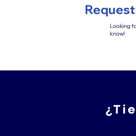
Request 
Looking fo
know!
¿Ti