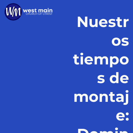
Nuestr
os
tiempo
s de
montaj
e: