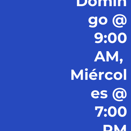
Domin
go @
9:00
AM,
Miércol
es @
7:00
PM