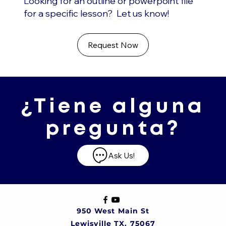
Looking for an outline or powerpoint file
for a specific lesson? Let us know!
Request Now
¿Tiene alguna
pregunta?
Ask Us!
950 West Main St
Lewisville TX, 75067