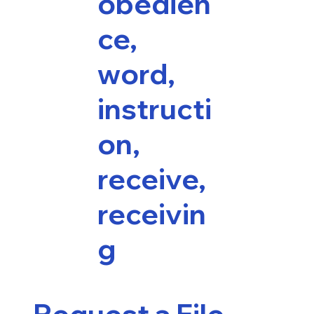
obedien
ce,
word,
instructi
on,
receive,
receivin
g
Request a File