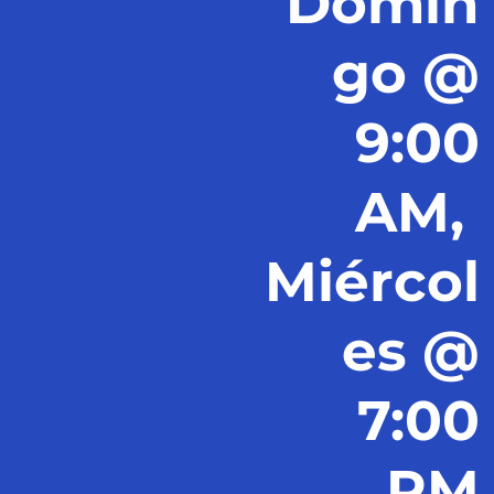
Domin
go @
9:00
AM,
Miércol
es @
7:00
PM