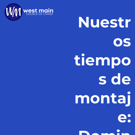
Nuestr
os
tiempo
s de
montaj
e: