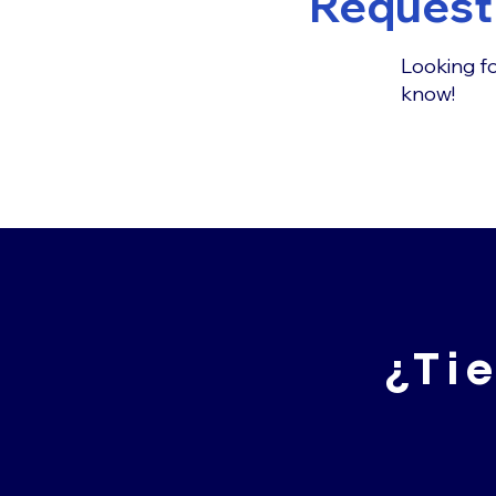
Request 
Looking fo
know!
¿Ti