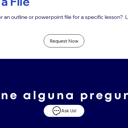
a File
r an outline or powerpoint file for a specific lesson? 
Request Now
ene alguna pregu
Ask Us!