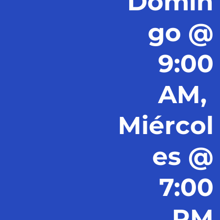
Domin
go @
9:00
AM,
Miércol
es @
7:00
PM