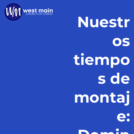
Nuestr
os
tiempo
s de
montaj
e: