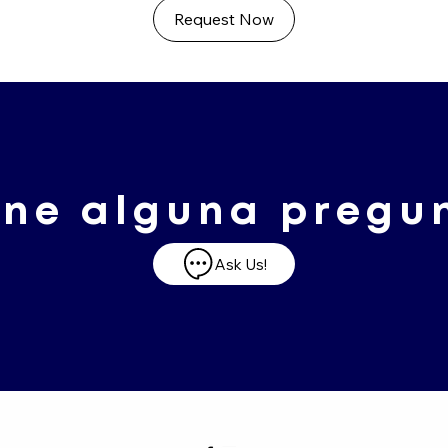
Request Now
ene alguna pregu
Ask Us!