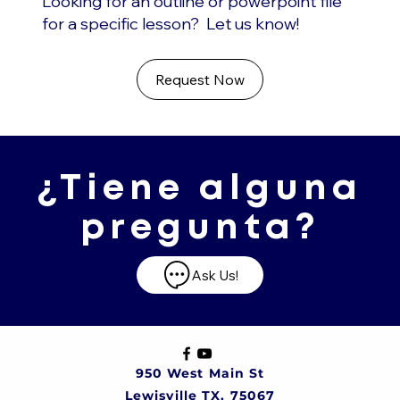
Looking for an outline or powerpoint file
for a specific lesson? Let us know!
Request Now
¿Tiene alguna
pregunta?
Ask Us!
950 West Main St
Lewisville TX, 75067