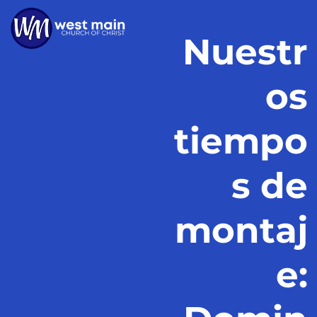
Nuestr
os
tiempo
s de
montaj
e: