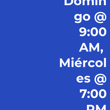
Domin
go @
9:00
AM,
Miércol
es @
7:00
PM