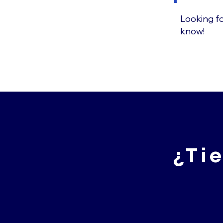
Looking fo
know!
¿Ti