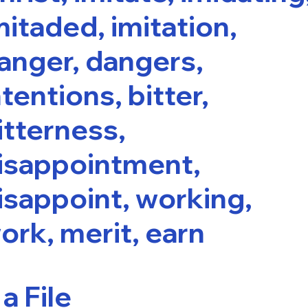
mitaded, imitation,
anger, dangers,
ntentions, bitter,
itterness,
isappointment,
isappoint, working,
ork, merit, earn
a File