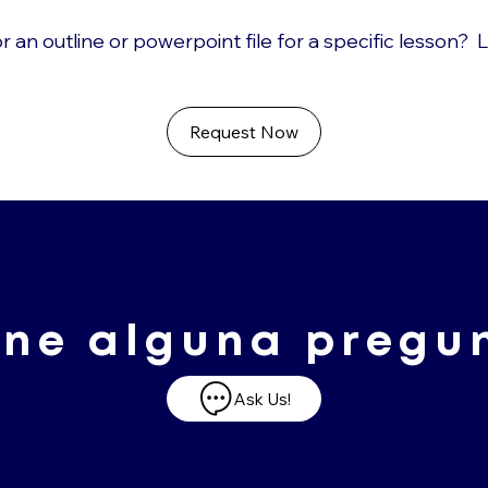
r an outline or powerpoint file for a specific lesson? 
Request Now
ene alguna pregu
Ask Us!