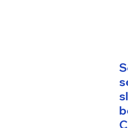
S
s
s
b
C