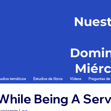
Nuest
Domin
Miérc
tudios temáticos
Estudios de libros
Vídeos
Preguntas de 
While Being A Ser
enjamin Lee