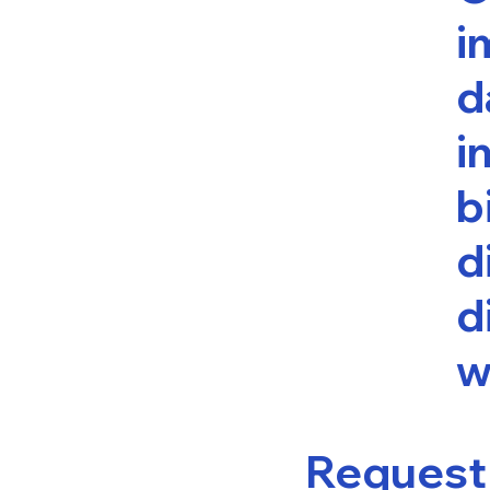
i
d
i
b
d
d
w
Request 