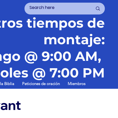
ros tiempos de
montaje:
go @ 9:00 AM,
oles @ 7:00 PM
la Biblia
Peticiones de oración
Miembros
vant