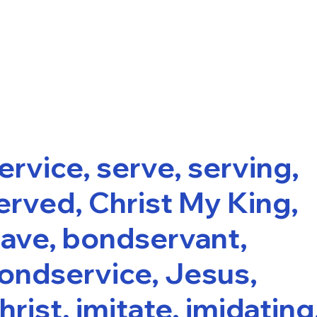
ervice, serve, serving,
erved, Christ My King,
lave, bondservant,
ondservice, Jesus,
hrist, imitate, imidating