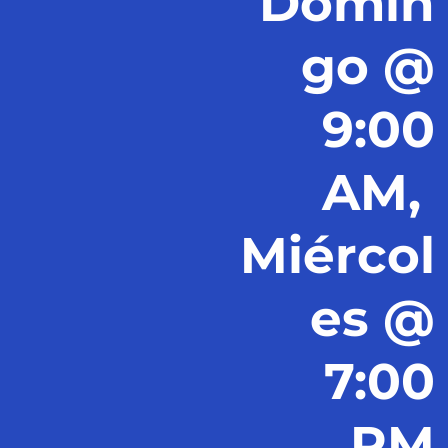
Domin
go @
9:00
AM,
Miércol
es @
7:00
PM