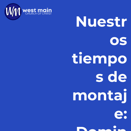
Nuestr
os
tiempo
s de
montaj
e: