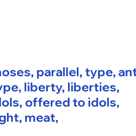
oses, parallel, type, ant
ype, liberty, liberties,
dols, offered to idols,
ight, meat,