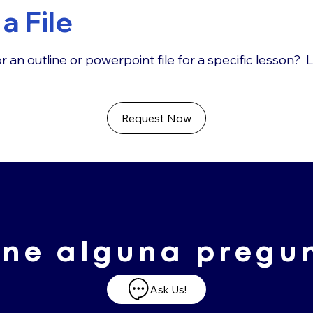
a File
r an outline or powerpoint file for a specific lesson? 
Request Now
ene alguna pregu
Ask Us!