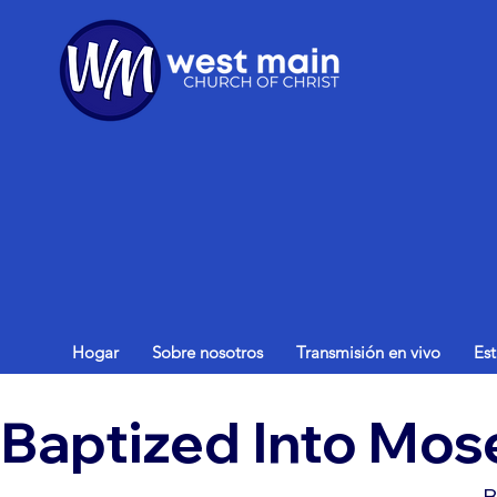
Hogar
Sobre nosotros
Transmisión en vivo
Es
Baptized Into Mos
B