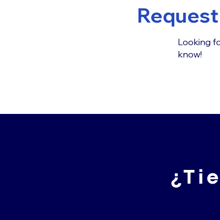
Request 
Looking fo
know!
¿Ti