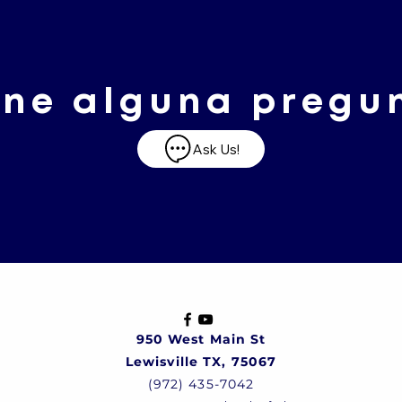
ene alguna pregu
Ask Us!
950 West Main St
Lewisville TX, 75067
(972) 435-7042