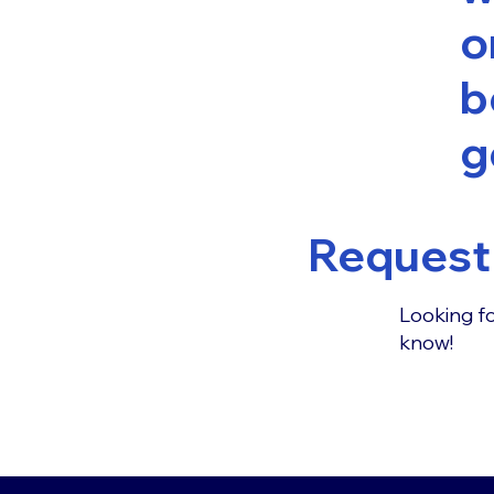
o
b
g
Request 
Looking fo
know!