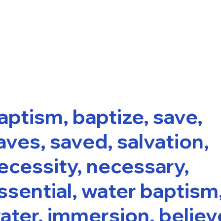
aptism, baptize, save,
aves, saved, salvation,
ecessity, necessary,
ssential, water baptism
ater, immersion, believ