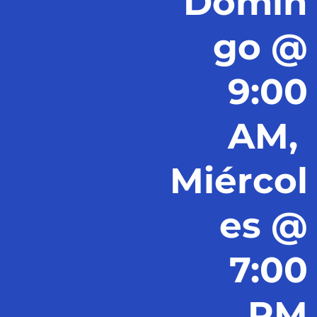
Domin
go @
9:00
AM,
Miércol
es @
7:00
PM