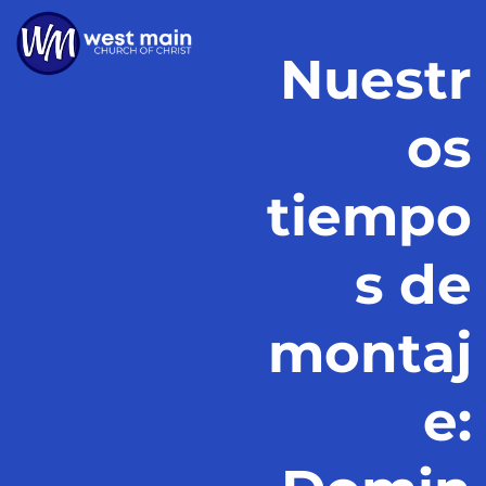
Nuestr
os
tiempo
s de
montaj
e: