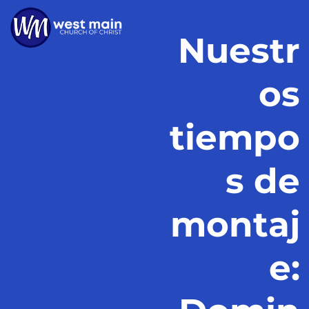
Nuestr
os
tiempo
s de
montaj
e: