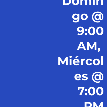
Domin
go @
9:00
AM,
Miércol
es @
7:00
PM