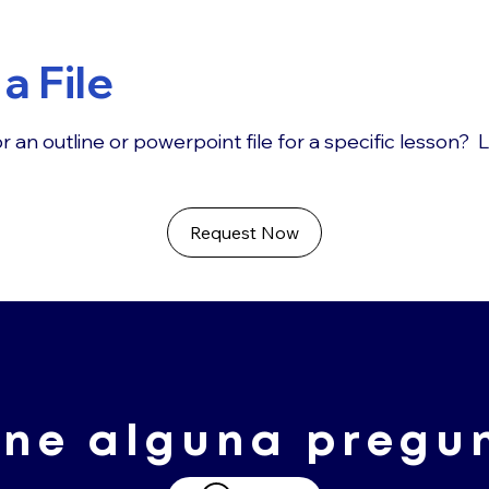
a File
r an outline or powerpoint file for a specific lesson? 
Request Now
ene alguna pregu