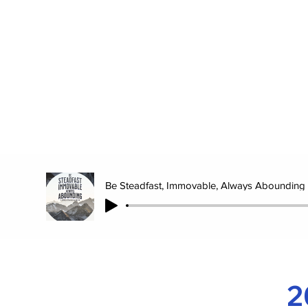
Be Steadfast, Immovable, Always Abounding 
2