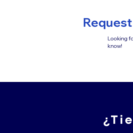
Request 
Looking fo
know!
¿Ti