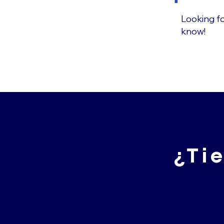
Looking fo
know!
¿Ti