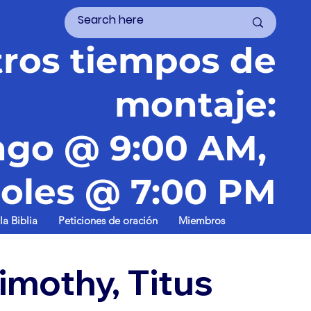
ros tiempos de
montaje:
go @ 9:00 AM,
oles @ 7:00 PM
la Biblia
Peticiones de oración
Miembros
imothy, Titus