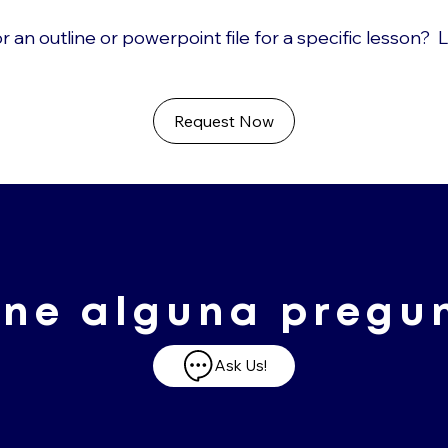
r an outline or powerpoint file for a specific lesson? 
Request Now
ene alguna pregu
Ask Us!