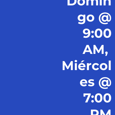
Domin
go @
9:00
AM,
Miércol
es @
7:00
PM