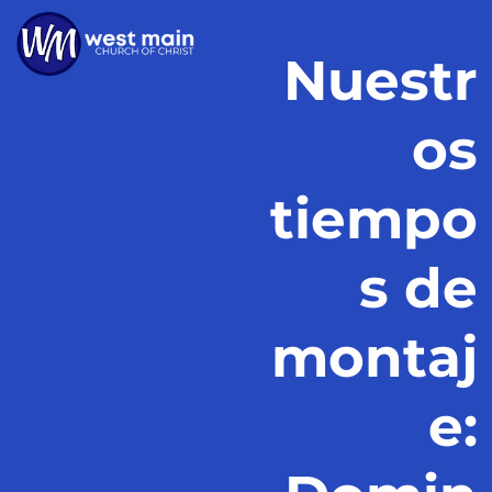
Nuestr
os
tiempo
s de
montaj
e: