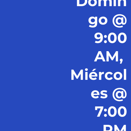
Domin
go @
9:00
AM,
Miércol
es @
7:00
PM