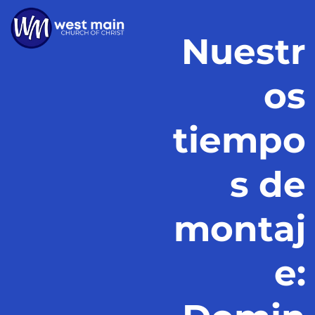
Nuestr
os
tiempo
s de
montaj
e: