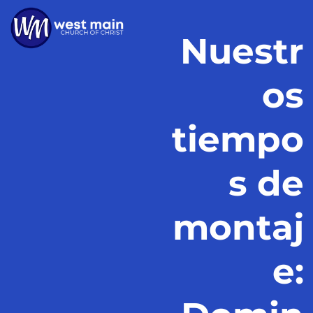
Nuestr
os
tiempo
s de
montaj
e: