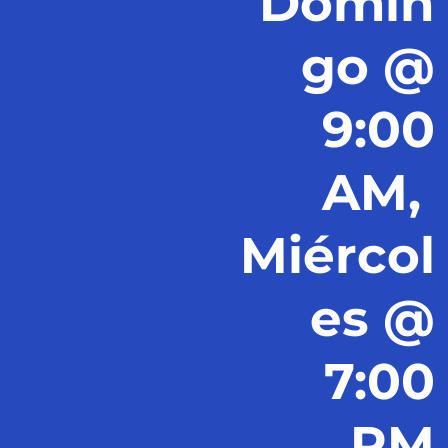
Domin
go @
9:00
AM,
Miércol
es @
7:00
PM