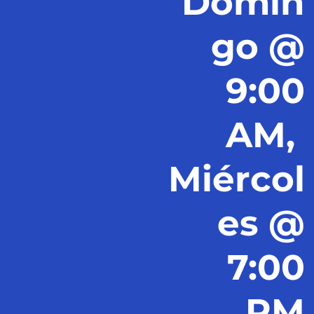
Domin
go @
9:00
AM,
Miércol
es @
7:00
PM