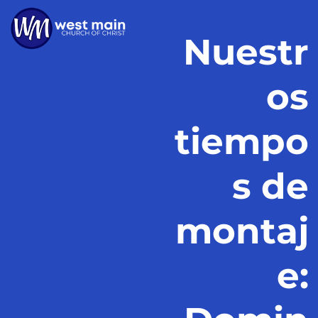
Nuestr
os
tiempo
s de
montaj
e: